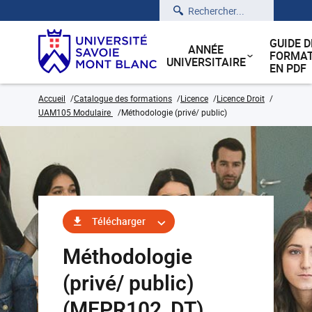
Rechercher
GUIDE D
ANNÉE
FORMAT
UNIVERSITAIRE
EN PDF
Accueil
Catalogue des formations
Licence
Licence Droit
UAM105 Modulaire
Méthodologie (privé/ public)
Télécharger
Méthodologie
(privé/ public)
(MEPR102_DT)