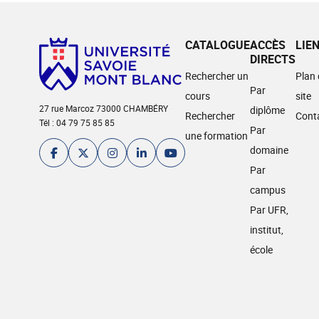
CATALOGUE
ACCÈS
LIE
DIRECTS
Rechercher un
Plan
Par
cours
site
27 rue Marcoz 73000 CHAMBÉRY
diplôme
Rechercher
Cont
Tél : 04 79 75 85 85
Par
une formation
domaine
Par
campus
Par UFR,
institut,
école