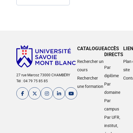
CATALOGUE
ACCÈS
LIE
DIRECTS
Rechercher un
Plan
Par
cours
site
27 rue Marcoz 73000 CHAMBÉRY
diplôme
Rechercher
Cont
Tél : 04 79 75 85 85
Par
une formation
domaine
Par
campus
Par UFR,
institut,