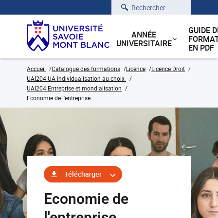
Rechercher
GUIDE D
ANNÉE
FORMAT
UNIVERSITAIRE
EN PDF
Accueil
Catalogue des formations
Licence
Licence Droit
UAI204 UA Individualisation au choix
UAI204 Entreprise et mondialisation
Economie de l'entreprise
Télécharger
Economie de
l'entreprise