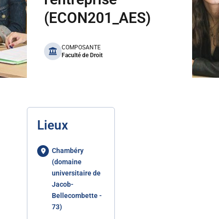
(ECON201_AES)
benefits
COMPOSANTE
Faculté de Droit
Lieux
Chambéry
(domaine
universitaire de
Jacob-
Bellecombette -
73)