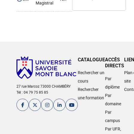
Magistral
CATALOGUE
ACCÈS
LIE
DIRECTS
Rechercher un
Plan
Par
cours
site
27 rue Marcoz 73000 CHAMBÉRY
diplôme
Rechercher
Cont
Tél : 04 79 75 85 85
Par
une formation
domaine
Par
campus
Par UFR,