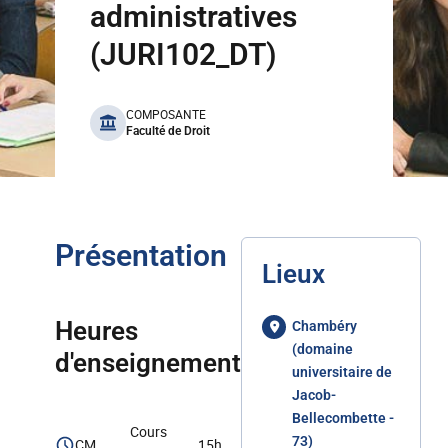
administratives
(JURI102_DT)
benefits
COMPOSANTE
Faculté de Droit
Présentation
Lieux
Heures
Chambéry
(domaine
d'enseignement
universitaire de
Jacob-
Bellecombette -
Cours
73)
CM
15h