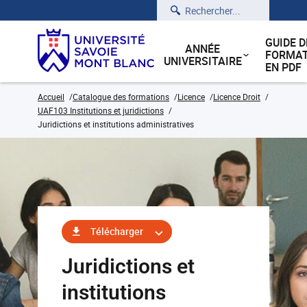
Rechercher
GUIDE D
ANNÉE
FORMAT
UNIVERSITAIRE
EN PDF
Accueil
Catalogue des formations
Licence
Licence Droit
UAF103 Institutions et juridictions
Juridictions et institutions administratives
Télécharger
Juridictions et
institutions