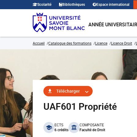
Scolarité
Bibliothèques
Espace international
ANNÉE UNIVERSITAI
Accueil
Catalogue des formations
Licence
Licence Droit
Télécharger
UAF601 Propriété
benefits
ECTS
COMPOSANTE
6 crédits
Faculté de Droit