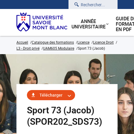
Rechercher
GUIDE D
ANNÉE
FORMAT
UNIVERSITAIRE
EN PDF
Accueil
Catalogue des formations
Licence
Licence Droit
L3 - Droit privé
UAM605 Modulaire
Sport 73 (Jacob)
Télécharger
Sport 73 (Jacob)
(SPOR202_SDS73)