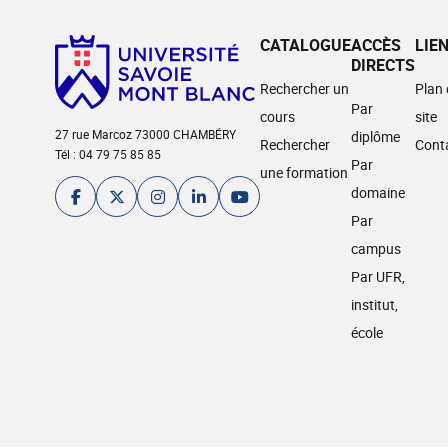
CATALOGUE
ACCÈS
LIE
DIRECTS
Rechercher un
Plan
Par
cours
site
27 rue Marcoz 73000 CHAMBÉRY
diplôme
Rechercher
Cont
Tél : 04 79 75 85 85
Par
une formation
domaine
Par
campus
Par UFR,
institut,
école