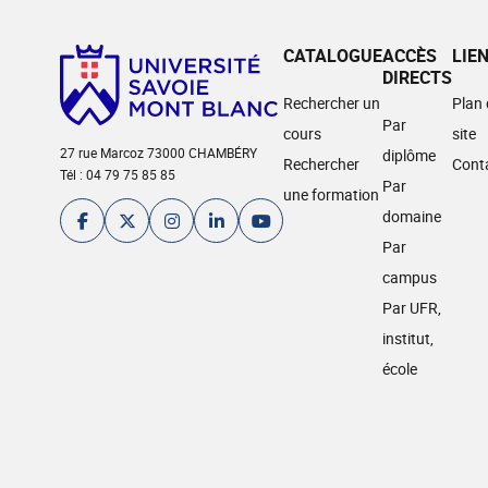
CATALOGUE
ACCÈS
LIE
DIRECTS
Rechercher un
Plan
Par
cours
site
27 rue Marcoz 73000 CHAMBÉRY
diplôme
Rechercher
Cont
Tél : 04 79 75 85 85
Par
une formation
domaine
Par
campus
Par UFR,
institut,
école