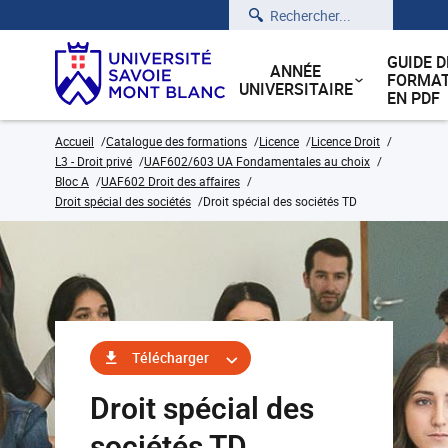
Rechercher
GUIDE D
ANNÉE
FORMAT
UNIVERSITAIRE
EN PDF
Accueil
Catalogue des formations
Licence
Licence Droit
L3 - Droit privé
UAF602/603 UA Fondamentales au choix
Bloc A
UAF602 Droit des affaires
Droit spécial des sociétés
Droit spécial des sociétés TD
Télécharger
Droit spécial des
sociétés TD