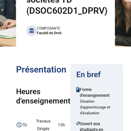
(DSOC602D1_DPRV)
benefits
COMPOSANTE
Faculté de Droit
Présentation
En bref
Forme
Heures
d'enseignement
d'enseignement
Situation
d'apprentissage et
d'évaluation
Travaux
Ouvert aux
TD
15h
Dirigés
étudiants en