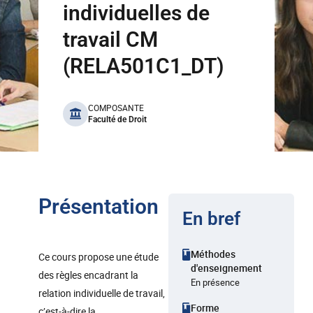
individuelles de
travail CM
(RELA501C1_DT)
benefits
COMPOSANTE
Faculté de Droit
Présentation
En bref
Méthodes
Ce cours propose une étude
d'enseignement
des règles encadrant la
En présence
relation individuelle de travail,
Forme
c’est-à-dire la