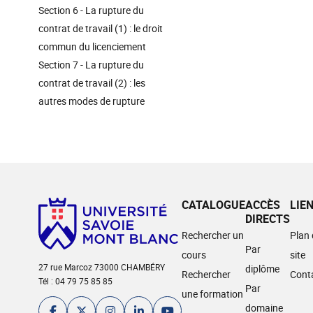
Section 6 - La rupture du
contrat de travail (1) : le droit
commun du licenciement
Section 7 - La rupture du
contrat de travail (2) : les
autres modes de rupture
CATALOGUE
ACCÈS
LIE
DIRECTS
Rechercher un
Plan
Par
cours
site
27 rue Marcoz 73000 CHAMBÉRY
diplôme
Rechercher
Cont
Tél : 04 79 75 85 85
Par
une formation
domaine