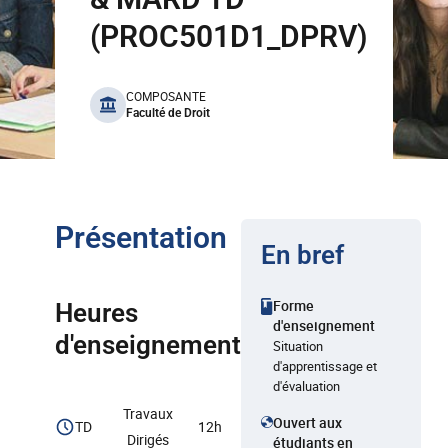
(PROC501D1_DPRV)
benefits
COMPOSANTE
Faculté de Droit
Présentation
En bref
Forme
Heures
d'enseignement
d'enseignement
Situation
d'apprentissage et
d'évaluation
Travaux
Ouvert aux
TD
12h
Dirigés
étudiants en