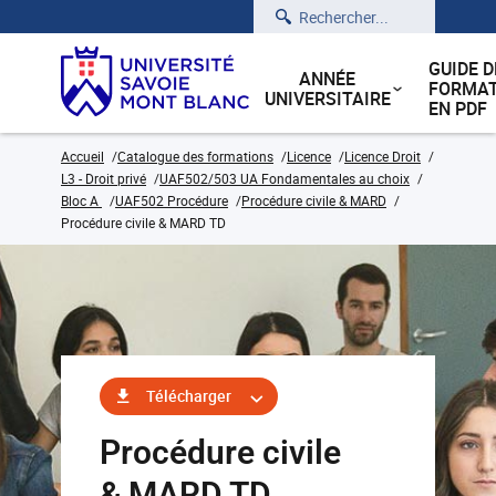
Rechercher
GUIDE D
ANNÉE
FORMAT
UNIVERSITAIRE
EN PDF
Accueil
Catalogue des formations
Licence
Licence Droit
L3 - Droit privé
UAF502/503 UA Fondamentales au choix
Bloc A
UAF502 Procédure
Procédure civile & MARD
Procédure civile & MARD TD
Télécharger
Procédure civile
& MARD TD