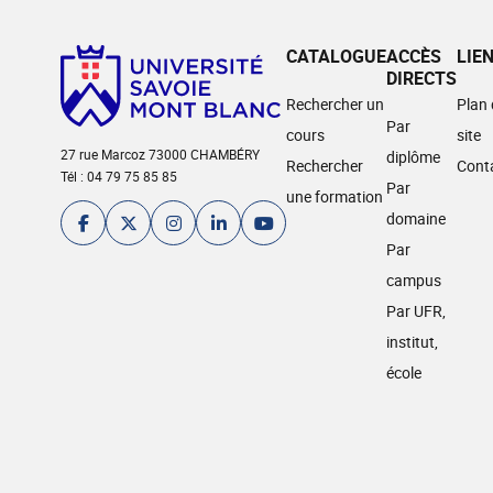
CATALOGUE
ACCÈS
LIE
DIRECTS
Rechercher un
Plan
Par
cours
site
27 rue Marcoz 73000 CHAMBÉRY
diplôme
Rechercher
Cont
Tél : 04 79 75 85 85
Par
une formation
domaine
Par
campus
Par UFR,
institut,
école