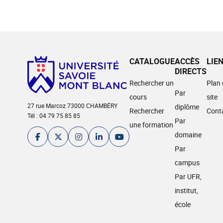
CATALOGUE
ACCÈS
LIE
DIRECTS
Rechercher un
Plan
Par
cours
site
27 rue Marcoz 73000 CHAMBÉRY
diplôme
Rechercher
Cont
Tél : 04 79 75 85 85
Par
une formation
domaine
Par
campus
Par UFR,
institut,
école