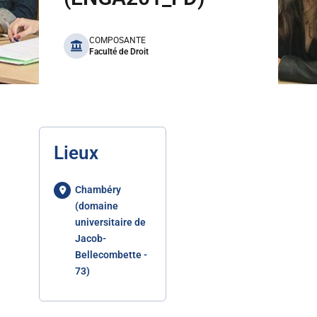
benefits
COMPOSANTE
Faculté de Droit
Lieux
Chambéry
(domaine
universitaire de
Jacob-
Bellecombette -
73)