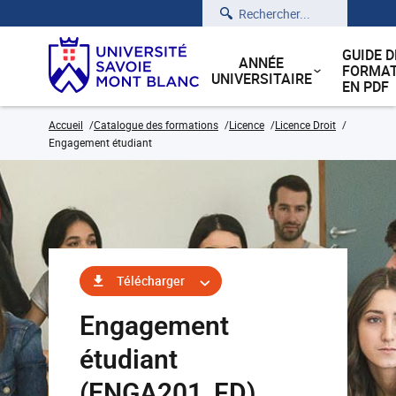
Rechercher
GUIDE D
ANNÉE
FORMAT
UNIVERSITAIRE
EN PDF
Accueil
Catalogue des formations
Licence
Licence Droit
Engagement étudiant
Télécharger
Engagement
étudiant
(ENGA201_FD)