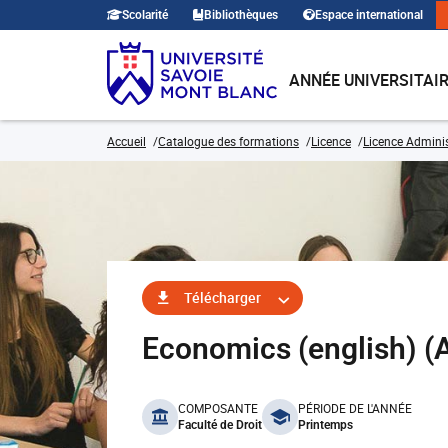
Scolarité
Bibliothèques
Espace international
ANNÉE UNIVERSITAI
Accueil
Catalogue des formations
Licence
Licence Adminis
Télécharger
Economics (english) 
benefits
COMPOSANTE
PÉRIODE DE L'ANNÉE
Faculté de Droit
Printemps