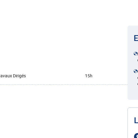
E
ravaux Dirigés
15h
L