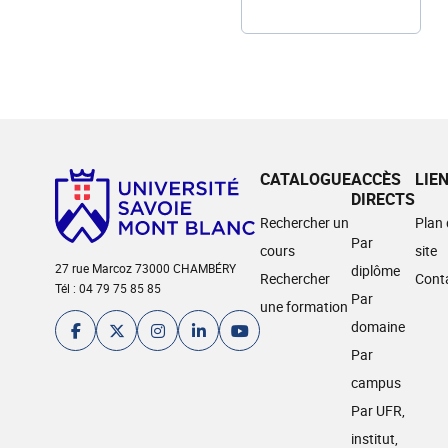
CATALOGUE
ACCÈS
LIE
DIRECTS
Rechercher un
Plan
Par
cours
site
27 rue Marcoz 73000 CHAMBÉRY
diplôme
Rechercher
Cont
Tél : 04 79 75 85 85
Par
une formation
domaine
Par
campus
Par UFR,
institut,