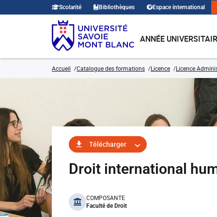
Scolarité
Bibliothèques
Espace international
ANNÉE UNIVERSITAI
Accueil
Catalogue des formations
Licence
Licence Adminis
Télécharger
Droit international h
benefits
COMPOSANTE
Faculté de Droit