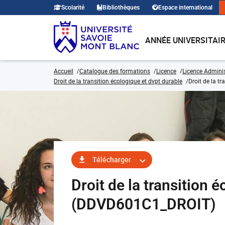
Scolarité
Bibliothèques
Espace international
ANNÉE UNIVERSITAI
Accueil
Catalogue des formations
Licence
Licence Adminis
Droit de la transition écologique et dvpt durable
Droit de la t
Télécharger
Droit de la transition 
(DDVD601C1_DROIT)