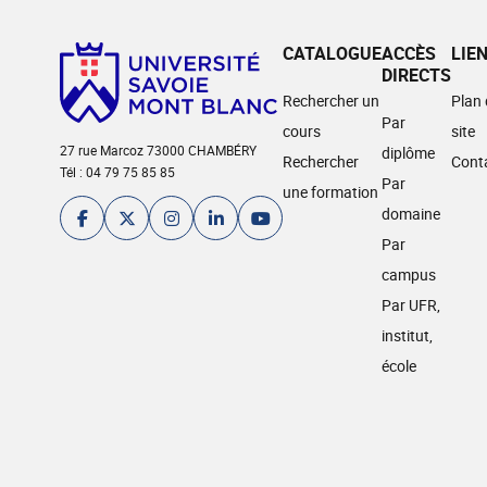
CATALOGUE
ACCÈS
LIE
DIRECTS
Rechercher un
Plan
Par
cours
site
27 rue Marcoz 73000 CHAMBÉRY
diplôme
Rechercher
Cont
Tél : 04 79 75 85 85
Par
une formation
domaine
Par
campus
Par UFR,
institut,
école