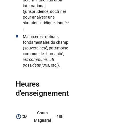
international
(jurisprudence, doctrine)
pour analyser une
situation juridique donnée
;
Maîtriser les notions
fondamentales du champ
(souveraineté, patrimoine
commun de l’humanité,
res communis
,
uti
possidetis juris
, etc.).
Heures
d'enseignement
Cours
CM
18h
Magistral