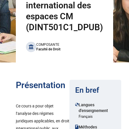
international des
espaces CM
(DINT501C1_DPUB)
benefits
COMPOSANTE
Faculté de Droit
Présentation
En bref
Langues
Ce cours a pour objet
d'enseignement
l’analyse des régimes
Français
juridiques applicables, en droit
Méthodes
international public, aux