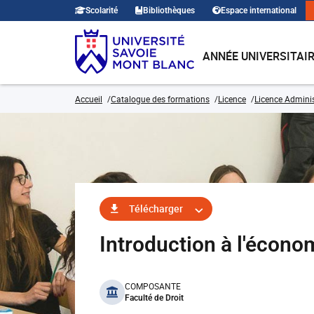
Scolarité
Bibliothèques
Espace international
ANNÉE UNIVERSITAI
Accueil
Catalogue des formations
Licence
Licence Adminis
Télécharger
Introduction à l'écon
benefits
COMPOSANTE
Faculté de Droit