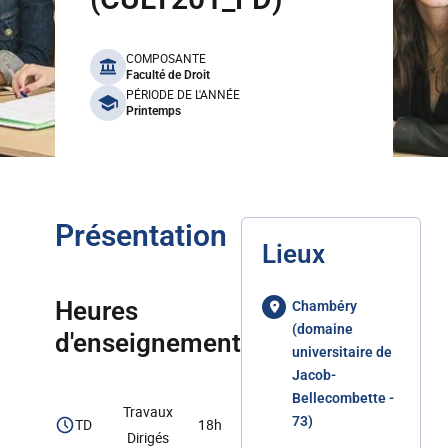
benefits
COMPOSANTE
Faculté de Droit
PÉRIODE DE L'ANNÉE
Printemps
Présentation
Lieux
Heures
Chambéry
(domaine
d'enseignement
universitaire de
Jacob-
Bellecombette -
Travaux
73)
TD
18h
Dirigés