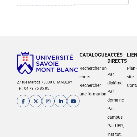
CATALOGUE
ACCÈS
LIE
DIRECTS
Rechercher un
Plan
Par
cours
site
27 rue Marcoz 73000 CHAMBÉRY
diplôme
Rechercher
Cont
Tél : 04 79 75 85 85
Par
une formation
domaine
Par
campus
Par UFR,
institut,