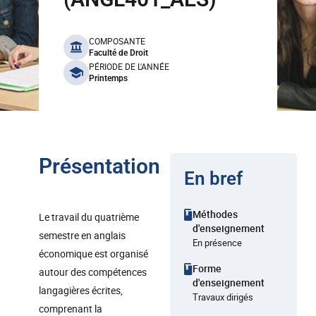
benefits
COMPOSANTE
Faculté de Droit
PÉRIODE DE L'ANNÉE
Printemps
Présentation
En bref
Méthodes
Le travail du quatrième
d'enseignement
semestre en anglais
En présence
économique est organisé
Forme
autour des compétences
d'enseignement
langagières écrites,
Travaux dirigés
comprenant la