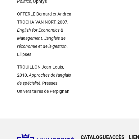
Politics
, Ophrys
OFFERLE Bernard et Andrea
TROCHA-VAN NORT, 2007,
English for Economics &
Management. L'anglais de
l'économie et de la gestion
,
Ellipses
TROUILLON Jean-Louis,
2010,
Approches de l'anglais
de spécialité
, Presses
Universitaires de Perpignan
CATALOGUE
ACCÈS
LIE