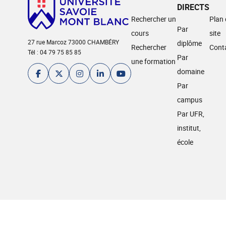
DIRECTS
Rechercher un
Plan
Par
cours
site
27 rue Marcoz 73000 CHAMBÉRY
diplôme
Rechercher
Cont
Tél : 04 79 75 85 85
Par
une formation
domaine
Par
campus
Par UFR,
institut,
école