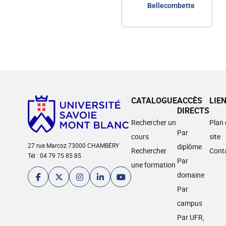
Bellecombette
CATALOGUE
ACCÈS
LIE
DIRECTS
Rechercher un
Plan
Par
cours
site
27 rue Marcoz 73000 CHAMBÉRY
diplôme
Rechercher
Cont
Tél : 04 79 75 85 85
Par
une formation
domaine
Par
campus
Par UFR,