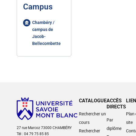
Campus
Chambéry /
campus de
Jacob-
Bellecombette
CATALOGUE
ACCÈS
LIE
DIRECTS
Rechercher un
Plan
Par
cours
site
27 rue Marcoz 73000 CHAMBÉRY
diplôme
Rechercher
Cont
Tél : 04 79 75 85 85