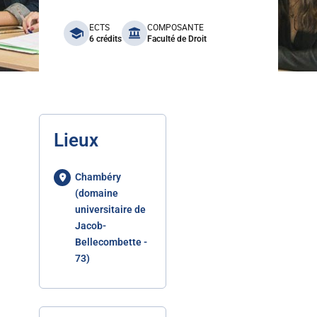
benefits
ECTS
COMPOSANTE
6 crédits
Faculté de Droit
Lieux
Chambéry
(domaine
universitaire de
Jacob-
Bellecombette -
73)