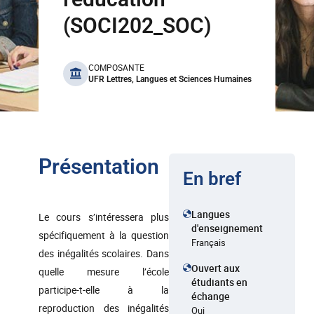
(SOCI202_SOC)
benefits
COMPOSANTE
UFR Lettres, Langues et Sciences Humaines
Présentation
En bref
Langues
Le cours s’intéressera plus
d'enseignement
spécifiquement à la question
Français
des inégalités scolaires. Dans
Ouvert aux
quelle mesure l’école
étudiants en
participe-t-elle à la
échange
reproduction des inégalités
Oui