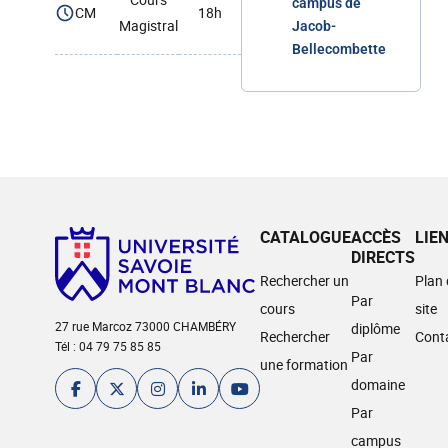
campus de
CM
18h
Magistral
Jacob-
Bellecombette
CATALOGUE
ACCÈS
LIE
DIRECTS
Rechercher un
Plan
Par
cours
site
27 rue Marcoz 73000 CHAMBÉRY
diplôme
Rechercher
Cont
Tél : 04 79 75 85 85
Par
une formation
domaine
Par
campus