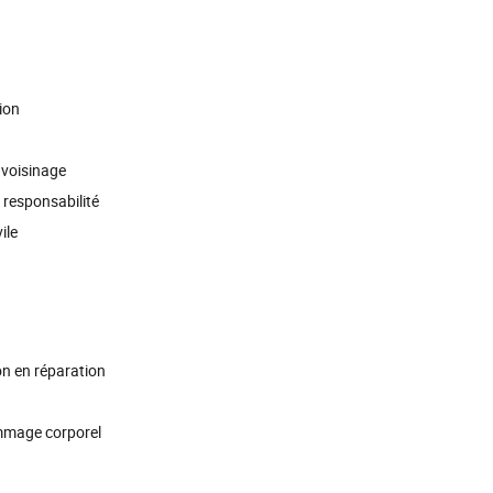
ion
 voisinage
 responsabilité
ile
ion en réparation
ommage corporel