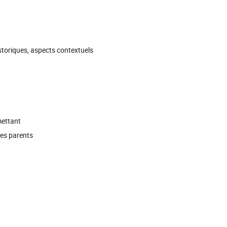
historiques, aspects contextuels
mettant
des parents