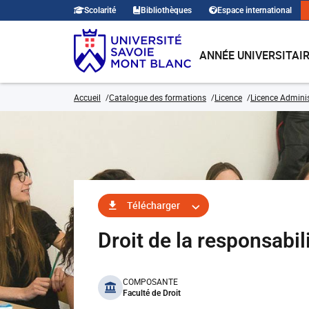
Scolarité
Bibliothèques
Espace international
ANNÉE UNIVERSITAI
Accueil
Catalogue des formations
Licence
Licence Adminis
Télécharger
Droit de la responsabil
benefits
COMPOSANTE
Faculté de Droit