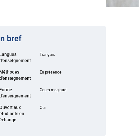
n bref
Langues
Français
d'enseignement
Méthodes
En présence
d'enseignement
Forme
Cours magistral
d'enseignement
Ouvert aux
Oui
étudiants en
échange