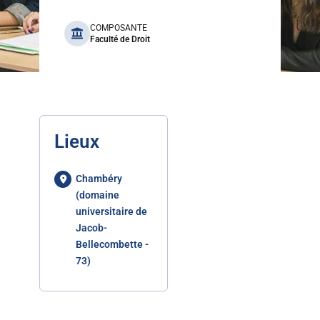
benefits
COMPOSANTE
Faculté de Droit
Lieux
Chambéry
(domaine
universitaire de
Jacob-
Bellecombette -
73)