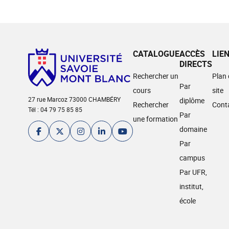
CATALOGUE
ACCÈS
LIE
DIRECTS
Rechercher un
Plan
Par
cours
site
27 rue Marcoz 73000 CHAMBÉRY
diplôme
Rechercher
Cont
Tél : 04 79 75 85 85
Par
une formation
domaine
Par
campus
Par UFR,
institut,
école