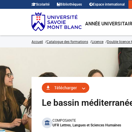
Scolarité
Bibliothèques
Espace international
ANNÉE UNIVERSITAI
Accueil
Catalogue des formations
Licence
Double licence H
Télécharger
Le bassin méditerrané
benefits
COMPOSANTE
UFR Lettres, Langues et Sciences Humaines