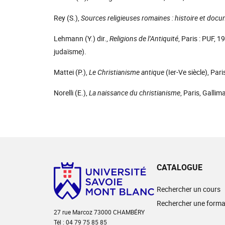
Rey (S.),
Sources religieuses romaines : histoire et doc
Lehmann (Y.) dir.,
Religions de l’Antiquité
, Paris : PUF, 1
judaïsme).
Mattei (P.),
Le Christianisme antique
(Ier-Ve siècle), Pari
Norelli (E.),
La naissance du christianisme
, Paris, Gallim
CATALOGUE
Rechercher un cours
Rechercher une forma
27 rue Marcoz 73000 CHAMBÉRY
Tél : 04 79 75 85 85