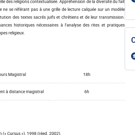
relle des religions contextualisée. Appréhension de la diversité du fait
ue ne se référant pas à une grille de lecture calquée sur un modèle
tion des textes sacrés juifs et chrétiens et de leur transmission.
ances historiques nécessaires à l’analyse des rites et pratiques
upes religieux.
urs Magistral
18h
t à distance magistral
6h
n (« Cursus »), 1998 (réed. 2002).