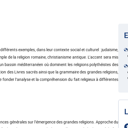
E
 différents exemples, dans leur contexte social et culturel : judaïsme,
emple de la religion romaine, christianisme antique. L’accent sera mis
un bassin méditerranéen où dominent les religions polythéistes des
tion des Livres sacrés ainsi que la grammaire des grandes religions,
onder l’analyse et la compréhension du fait religieux à différentes
L
ances générales sur l’émergence des grandes religions. Approche du