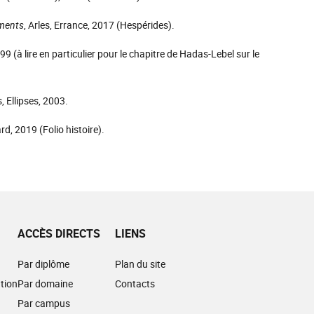
uments
, Arles, Errance, 2017 (Hespérides).
999 (à lire en particulier pour le chapitre de Hadas-Lebel sur le
s, Ellipses, 2003.
ard, 2019 (Folio histoire).
ACCÈS DIRECTS
LIENS
Par diplôme
Plan du site
tion
Par domaine
Contacts
Par campus