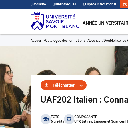
Scolarité
Bibliothèques
Espace international
C
ANNÉE UNIVERSITAI
Accueil
Catalogue des formations
Licence
Double licence H
Télécharger
UAF202 Italien : Conna
benefits
ECTS
COMPOSANTE
6 crédits
UFR Lettres, Langues et Sciences 