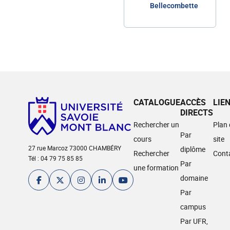
Bellecombette
CATALOGUE
ACCÈS
LIE
DIRECTS
Rechercher un
Plan
Par
cours
site
27 rue Marcoz 73000 CHAMBÉRY
diplôme
Rechercher
Cont
Tél : 04 79 75 85 85
Par
une formation
domaine
Par
campus
Par UFR,