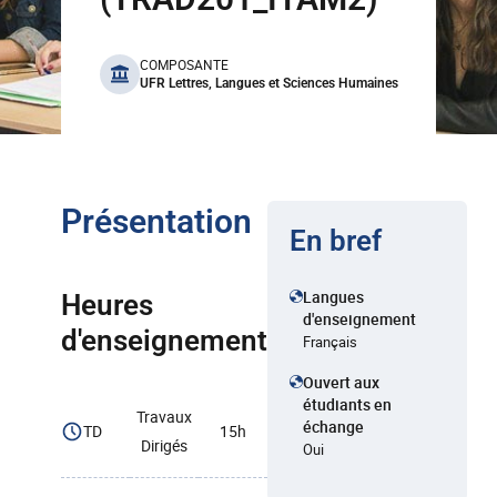
benefits
COMPOSANTE
UFR Lettres, Langues et Sciences Humaines
Présentation
En bref
Langues
Heures
d'enseignement
d'enseignement
Français
Ouvert aux
étudiants en
Travaux
échange
TD
15h
Dirigés
Oui