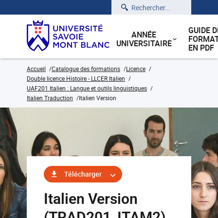
Rechercher
GUIDE D
ANNÉE
FORMAT
UNIVERSITAIRE
EN PDF
Accueil
Catalogue des formations
Licence
Double licence Histoire - LLCER Italien
UAF201 Italien : Langue et outils linguistiques
Italien Traduction
Italien Version
Télécharger
Italien Version
(TRAD201_ITAM2)