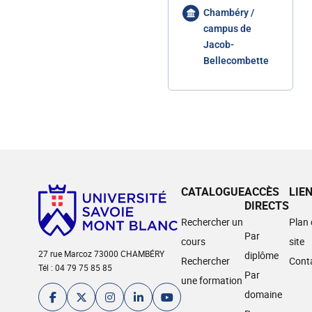
Chambéry /
campus de
Jacob-
Bellecombette
CATALOGUE
ACCÈS
LIE
DIRECTS
Rechercher un
Plan
Par
cours
site
27 rue Marcoz 73000 CHAMBÉRY
diplôme
Rechercher
Cont
Tél : 04 79 75 85 85
Par
une formation
domaine