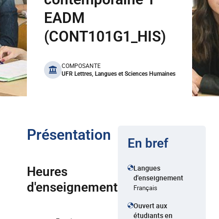
EADM
(CONT101G1_HIS)
benefits
COMPOSANTE
UFR Lettres, Langues et Sciences Humaines
Présentation
En bref
Langues
Heures
d'enseignement
d'enseignement
Français
Ouvert aux
étudiants en