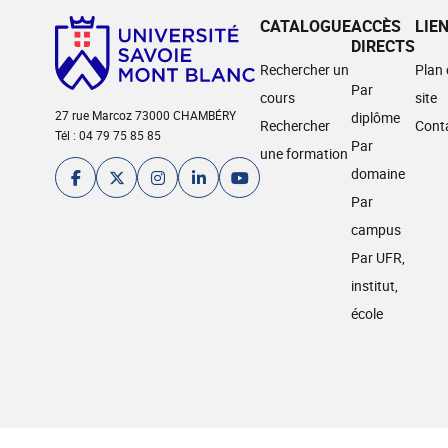
CATALOGUE
ACCÈS
LIE
DIRECTS
Rechercher un
Plan
Par
cours
site
27 rue Marcoz 73000 CHAMBÉRY
diplôme
Rechercher
Cont
Tél : 04 79 75 85 85
Par
une formation
domaine
Par
campus
Par UFR,
institut,
école