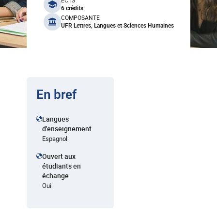
benefits
ECTS
6 crédits
COMPOSANTE
UFR Lettres, Langues et Sciences Humaines
En bref
Langues
d'enseignement
Espagnol
Ouvert aux
étudiants en
échange
Oui