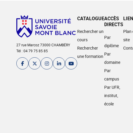
CATALOGUE
ACCÈS
LIE
DIRECTS
Rechercher un
Plan
Par
cours
site
27 rue Marcoz 73000 CHAMBÉRY
diplôme
Rechercher
Cont
Tél : 04 79 75 85 85
Par
une formation
domaine
Par
campus
Par UFR,
institut,
école