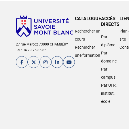
CATALOGUE
ACCÈS
LIE
DIRECTS
Rechercher un
Plan
Par
cours
site
27 rue Marcoz 73000 CHAMBÉRY
diplôme
Rechercher
Cont
Tél : 04 79 75 85 85
Par
une formation
domaine
Par
campus
Par UFR,
institut,
école