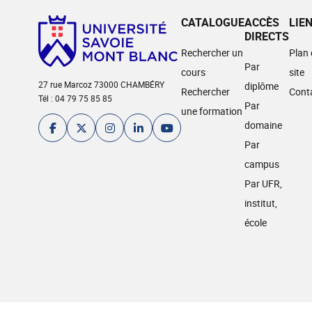
CATALOGUE
ACCÈS
LIE
DIRECTS
Rechercher un
Plan
Par
cours
site
27 rue Marcoz 73000 CHAMBÉRY
diplôme
Rechercher
Cont
Tél : 04 79 75 85 85
Par
une formation
domaine
Par
campus
Par UFR,
institut,
école