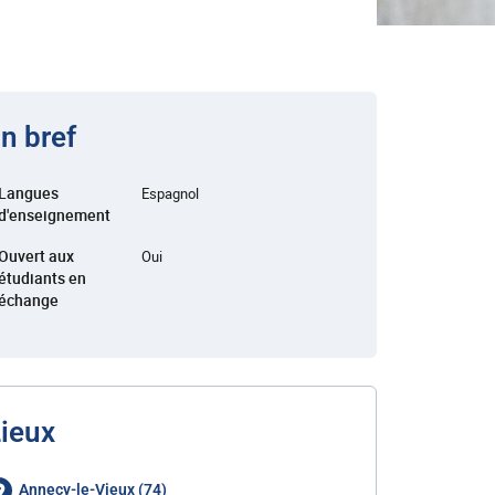
n bref
Langues
Espagnol
d'enseignement
Ouvert aux
Oui
étudiants en
échange
ieux
Annecy-le-Vieux (74)