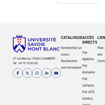
CATALOGUE
ACCÈS
LIE
DIRECTS
Rechercher un
Plan
Par
cours
site
27 rue Marcoz 73000 CHAMBÉRY
diplôme
Rechercher
Cont
Tél : 04 79 75 85 85
Par
une formation
domaine
Par
campus
Par UFR,
institut,
école