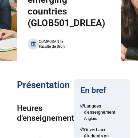
countries
(GLOB501_DRLEA)
benefits
COMPOSANTE
Faculté de Droit
Présentation
En bref
Langues
Heures
d'enseignement
d'enseignement
Anglais
Ouvert aux
étudiants en