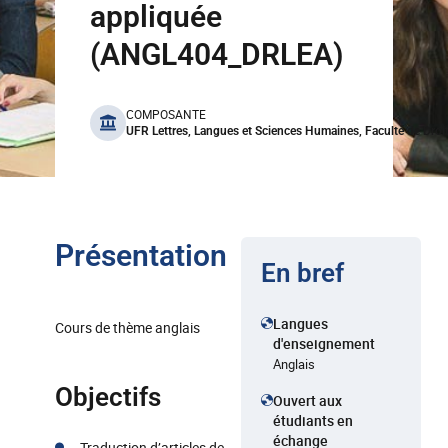
appliquée
(ANGL404_DRLEA)
benefits
COMPOSANTE
UFR Lettres, Langues et Sciences Humaines, Faculté de Droi
Présentation
En bref
Langues
Cours de thème anglais
d'enseignement
Anglais
Objectifs
Ouvert aux
étudiants en
échange
Traduction d’articles de