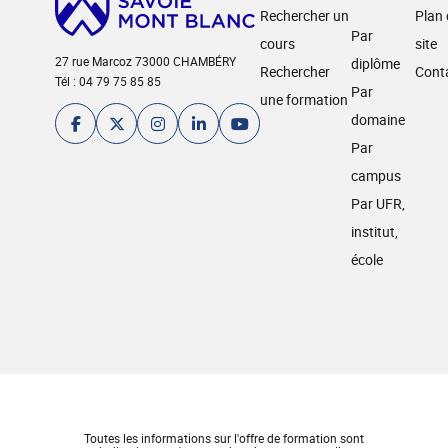
Rechercher un
Plan
Par
cours
site
27 rue Marcoz 73000 CHAMBÉRY
diplôme
Rechercher
Cont
Tél : 04 79 75 85 85
Par
une formation
domaine
Par
campus
Par UFR,
institut,
école
Toutes les informations sur l'offre de formation sont