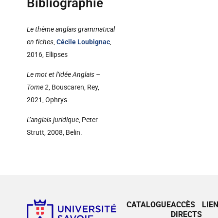
Bibliographie
Le thème anglais grammatical
en fiches
,
,
Cécile Loubignac
2016, Ellipses
Le mot et l’idée Anglais –
Tome 2
, Bouscaren, Rey,
2021, Ophrys.
L’anglais juridique
, Peter
Strutt, 2008, Belin.
CATALOGUE
ACCÈS
LIE
DIRECTS