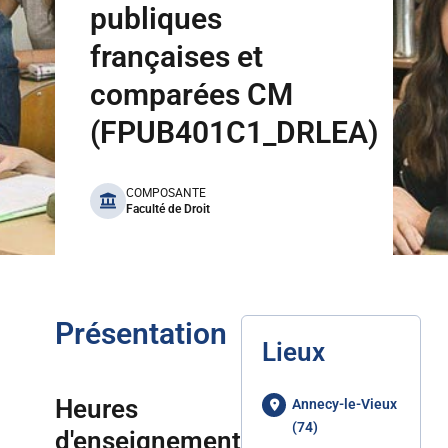
publiques
françaises et
comparées CM
(FPUB401C1_DRLEA)
benefits
COMPOSANTE
Faculté de Droit
Présentation
Lieux
Heures
Annecy-le-Vieux
(74)
d'enseignement