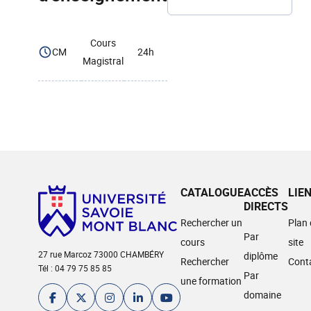
Cours
CM
24h
Magistral
CATALOGUE
ACCÈS
LIE
DIRECTS
Rechercher un
Plan
Par
cours
site
27 rue Marcoz 73000 CHAMBÉRY
diplôme
Rechercher
Cont
Tél : 04 79 75 85 85
Par
une formation
domaine