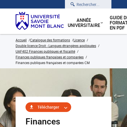
Rechercher
GUIDE D
ANNÉE
FORMAT
UNIVERSITAIRE
EN PDF
Accueil
Catalogue des formations
Licence
Double licence Droit - Langues étrangères appliquées
UAF402 Finances publiques et fiscalité
Finances publiques françaises et comparées
Finances publiques françaises et comparées CM
Télécharger
Finances