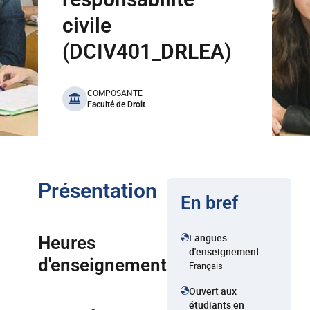
civile
(DCIV401_DRLEA)
benefits
COMPOSANTE
Faculté de Droit
Présentation
En bref
Langues
Heures
d'enseignement
d'enseignement
Français
Ouvert aux
étudiants en