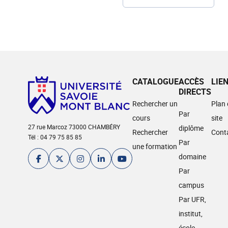
CATALOGUE
ACCÈS
LIE
DIRECTS
Rechercher un
Plan
Par
cours
site
27 rue Marcoz 73000 CHAMBÉRY
diplôme
Rechercher
Cont
Tél : 04 79 75 85 85
Par
une formation
domaine
Par
campus
Par UFR,
institut,
école