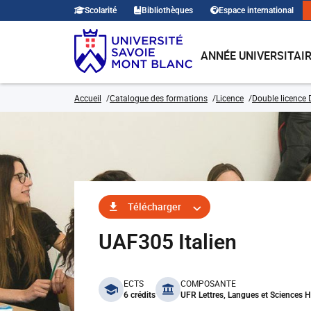
Scolarité
Bibliothèques
Espace international
ANNÉE UNIVERSITAI
Accueil
Catalogue des formations
Licence
Double licence 
Télécharger
UAF305 Italien
benefits
ECTS
COMPOSANTE
6 crédits
UFR Lettres, Langues et Sciences 