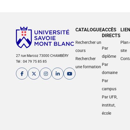
CATALOGUE
ACCÈS
LIE
DIRECTS
Rechercher un
Plan
Par
cours
site
27 rue Marcoz 73000 CHAMBÉRY
diplôme
Rechercher
Cont
Tél : 04 79 75 85 85
Par
une formation
domaine
Par
campus
Par UFR,
institut,
école