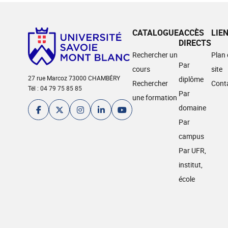
CATALOGUE
ACCÈS
LIE
DIRECTS
Rechercher un
Plan
Par
cours
site
27 rue Marcoz 73000 CHAMBÉRY
diplôme
Rechercher
Cont
Tél : 04 79 75 85 85
Par
une formation
domaine
Par
campus
Par UFR,
institut,
école