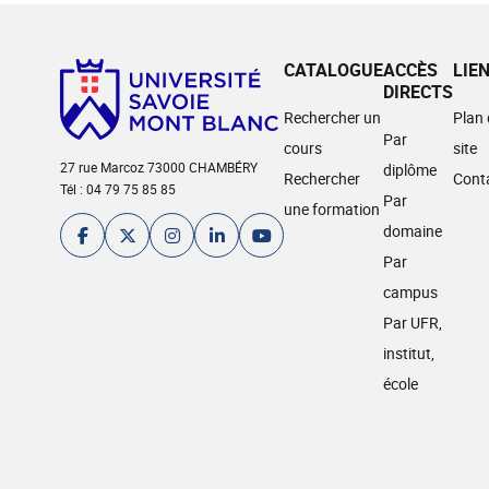
CATALOGUE
ACCÈS
LIE
DIRECTS
Rechercher un
Plan
Par
cours
site
27 rue Marcoz 73000 CHAMBÉRY
diplôme
Rechercher
Cont
Tél : 04 79 75 85 85
Par
une formation
domaine
Par
campus
Par UFR,
institut,
école