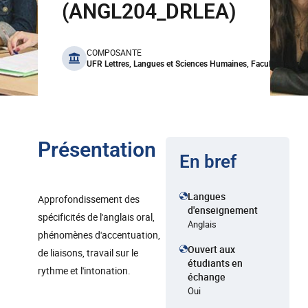
(ANGL204_DRLEA)
benefits
COMPOSANTE
UFR Lettres, Langues et Sciences Humaines, Faculté de Droi
Présentation
En bref
Langues
Approfondissement des
d'enseignement
spécificités de l'anglais oral,
Anglais
phénomènes d'accentuation,
Ouvert aux
de liaisons, travail sur le
étudiants en
rythme et l'intonation.
échange
Oui