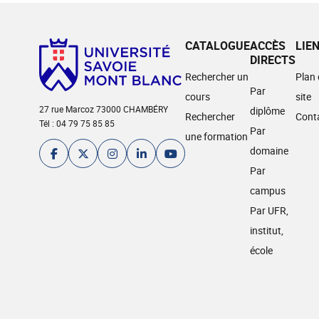
CATALOGUE
ACCÈS
LIE
DIRECTS
Rechercher un
Plan
Par
cours
site
27 rue Marcoz 73000 CHAMBÉRY
diplôme
Rechercher
Cont
Tél : 04 79 75 85 85
Par
une formation
domaine
Par
campus
Par UFR,
institut,
école