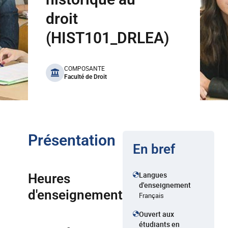
droit
(HIST101_DRLEA)
benefits
COMPOSANTE
Faculté de Droit
Présentation
En bref
Langues
Heures
d'enseignement
d'enseignement
Français
Ouvert aux
étudiants en