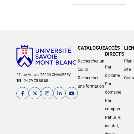
CATALOGUE
ACCÈS
LIE
DIRECTS
Rechercher un
Plan
Par
cours
site
27 rue Marcoz 73000 CHAMBÉRY
diplôme
Rechercher
Cont
Tél : 04 79 75 85 85
Par
une formation
domaine
Par
campus
Par UFR,
institut,
école