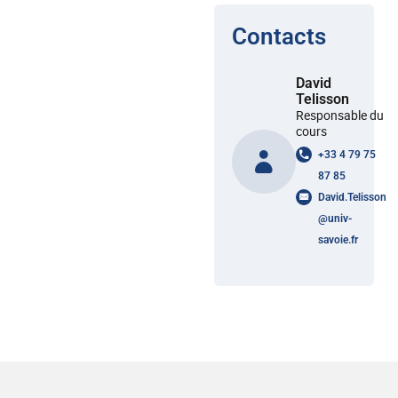
Contacts
David
Telisson
Responsable du
cours
+33 4 79 75
87 85
David.Telisson
@
univ-
savoie.fr