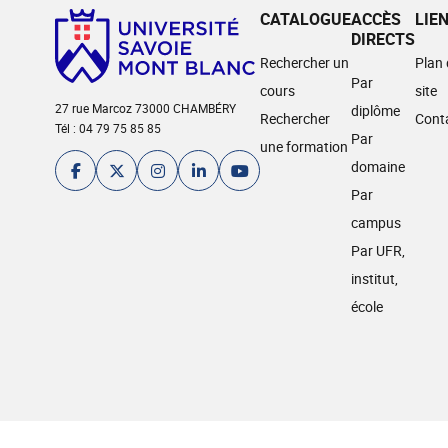
CATALOGUE
ACCÈS
LIE
DIRECTS
Rechercher un
Plan
Par
cours
site
27 rue Marcoz 73000 CHAMBÉRY
diplôme
Rechercher
Cont
Tél : 04 79 75 85 85
Par
une formation
domaine
Par
campus
Par UFR,
institut,
école