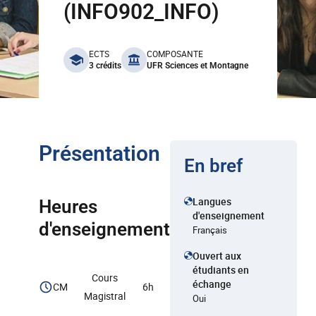
(INFO902_INFO)
benefits
ECTS
COMPOSANTE
3 crédits
UFR Sciences et Montagne
Présentation
En bref
Langues
Heures
d'enseignement
d'enseignement
Français
Ouvert aux
étudiants en
Cours
échange
CM
6h
Magistral
Oui