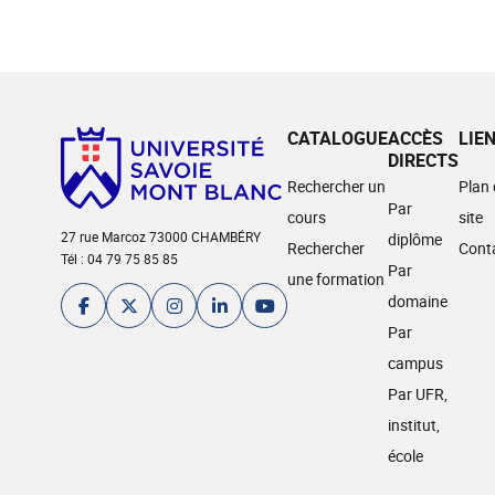
CATALOGUE
ACCÈS
LIE
DIRECTS
Rechercher un
Plan
Par
cours
site
27 rue Marcoz 73000 CHAMBÉRY
diplôme
Rechercher
Cont
Tél : 04 79 75 85 85
Par
une formation
domaine
Par
campus
Par UFR,
institut,
école