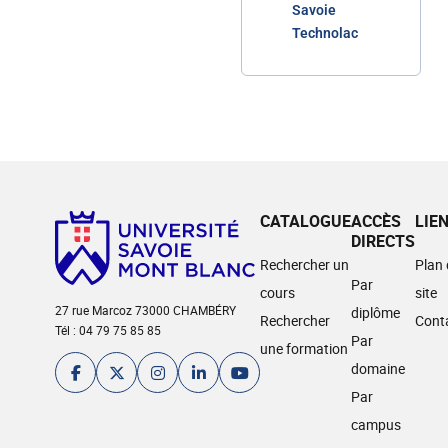
Savoie
Technolac
CATALOGUE
ACCÈS
LIE
DIRECTS
Rechercher un
Plan
Par
cours
site
27 rue Marcoz 73000 CHAMBÉRY
diplôme
Rechercher
Cont
Tél : 04 79 75 85 85
Par
une formation
domaine
Par
campus