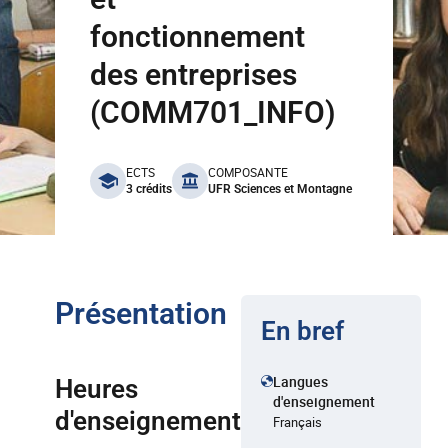
fonctionnement
des entreprises
(COMM701_INFO)
benefits
ECTS
COMPOSANTE
3 crédits
UFR Sciences et Montagne
Présentation
En bref
Langues
Heures
d'enseignement
d'enseignement
Français