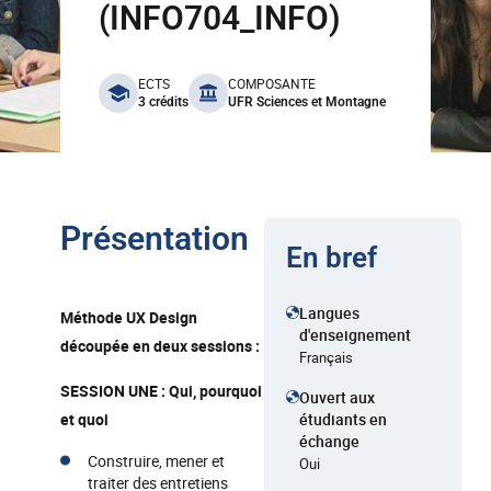
(INFO704_INFO)
benefits
ECTS
COMPOSANTE
3 crédits
UFR Sciences et Montagne
Présentation
En bref
Langues
Méthode UX Design
d'enseignement
découpée en deux sessions :
Français
SESSION UNE : Qui, pourquoi
Ouvert aux
et quoi
étudiants en
échange
Construire, mener et
Oui
traiter des entretiens