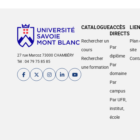
CATALOGUE
ACCÈS
LIE
DIRECTS
Rechercher un
Plan
Par
cours
site
27 rue Marcoz 73000 CHAMBÉRY
diplôme
Rechercher
Cont
Tél : 04 79 75 85 85
Par
une formation
domaine
Par
campus
Par UFR,
institut,
école