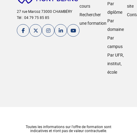
Par
cours
site
27 rue Marcoz 73000 CHAMBÉRY
diplôme
Rechercher
Cont
Tél : 04 79 75 85 85
Par
une formation
domaine
Par
campus
Par UFR,
institut,
école
Toutes les informations sur l'offre de formation sont
indicatives et n'ont pas de valeur contractuelle.