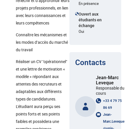
réfléchir et d’approfondir leurs
En présence
projets professionnels, en lien
Ouvert aux
avec leurs connaissances et
étudiants en
leurs compétences
échange
Oui
Connaître les mécanismes et
les modes d’accès du marché
du travail
Contacts
Réaliser un CV "opérationnel"
et une lettre de motivation «
modèle » répondant aux
Jean-Marc
Leveque
attentes des recruteurs et
Responsable du
adaptables aux différents
cours
types de candidatures.
+33 4 79 75
L'étudiant aura perçu ses
86 69
points forts et ses points
Jean-
faibles et possèdera une
Marc.Leveque
première expérience
@
univ-