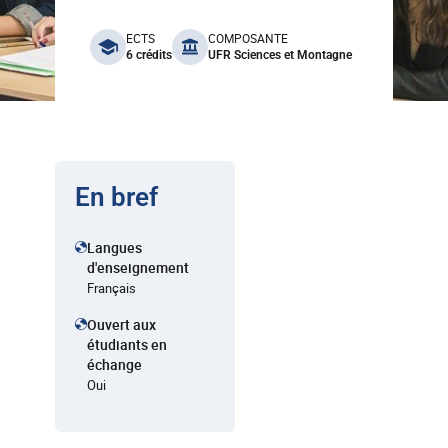
benefits
ECTS
COMPOSANTE
6 crédits
UFR Sciences et Montagne
En bref
Langues
d'enseignement
Français
Ouvert aux
étudiants en
échange
Oui