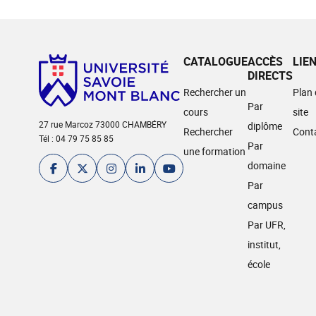
CATALOGUE
ACCÈS
LIE
DIRECTS
Rechercher un
Plan
Par
cours
site
27 rue Marcoz 73000 CHAMBÉRY
diplôme
Rechercher
Cont
Tél : 04 79 75 85 85
Par
une formation
domaine
Par
campus
Par UFR,
institut,
école