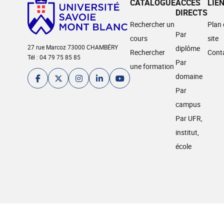
CATALOGUE
ACCÈS
LIE
DIRECTS
Rechercher un
Plan
Par
cours
site
27 rue Marcoz 73000 CHAMBÉRY
diplôme
Rechercher
Cont
Tél : 04 79 75 85 85
Par
une formation
domaine
Par
campus
Par UFR,
institut,
école