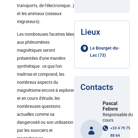
transports, de l’électronique…)
et les animaux (oiseaux
migrateurs).
Lieux
Les nombreuses facettes liées
aux phénomènes
Le Bourget-du-
magnétiques seront
Lac (73)
présentées d'une manière
synthétique: ce que l'on
maîtrise et comprend, les
nombreux aspects du
Contacts
magnétisme encore à explorer
et en cours d'étude, les
Pascal
nombreuses questions
Febvre
actuelles comme sa
Responsable du
cours
dangerosité ou son utilisation
+33 4 79 75
par les sourciers et
88 64