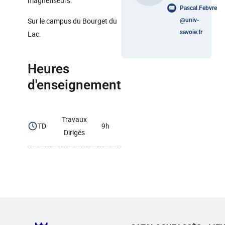
magnétiseurs.
Pascal.Febvre
Sur le campus du Bourget du
@
univ-
savoie.fr
Lac.
Heures
d'enseignement
Travaux
TD
9h
Dirigés