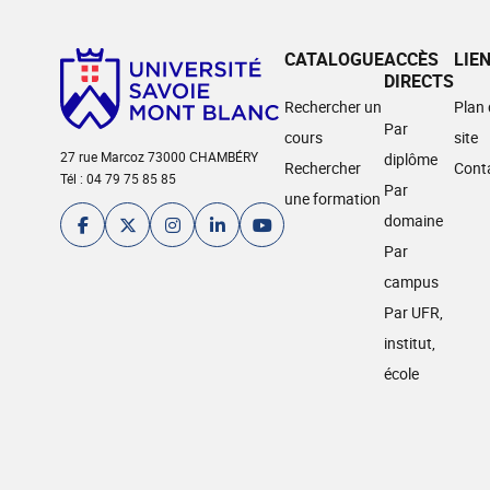
CATALOGUE
ACCÈS
LIE
DIRECTS
Rechercher un
Plan
Par
cours
site
27 rue Marcoz 73000 CHAMBÉRY
diplôme
Rechercher
Cont
Tél : 04 79 75 85 85
Par
une formation
domaine
Par
campus
Par UFR,
institut,
école