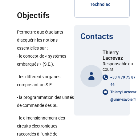
Technolac
Objectifs
Permettre aux étudiants
Contacts
d’acquérir les notions
essentielles sur :
Thierry
- le concept de « systèmes
Lacrevaz
Responsable du
embarqués » (S.E.).
cours
- les différents organes
+33 4 79 75 87
composant un S.E.
46
Thierry.Lacrevaz
- la programmation des unités
@
univ-savoie.fr
de commande des SE
- le dimensionnement des
circuits électroniques
raccordés à l’unité de