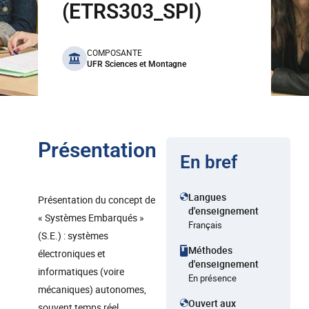
(ETRS303_SPI)
benefits
COMPOSANTE
UFR Sciences et Montagne
Présentation
En bref
Langues
Présentation du concept de
d'enseignement
« Systèmes Embarqués »
Français
(S.E.) : systèmes
Méthodes
électroniques et
d'enseignement
informatiques (voire
En présence
mécaniques) autonomes,
Ouvert aux
souvent temps réel,